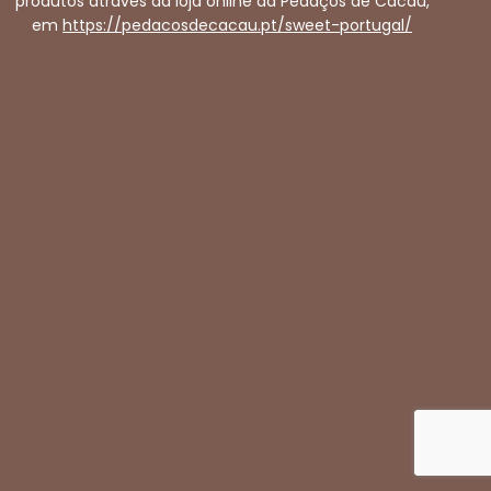
produtos através da loja online da Pedaços de Cacau,
em
https://pedacosdecacau.pt/sweet-portugal/