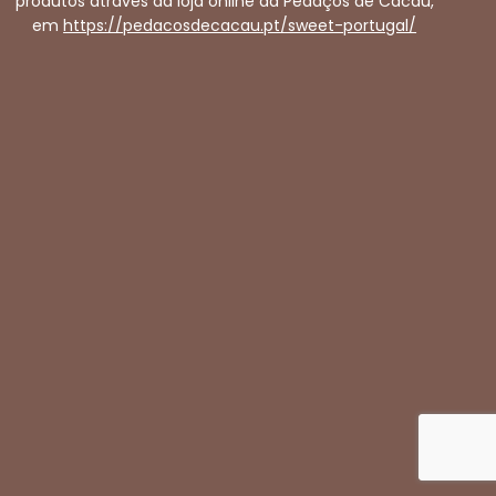
produtos através da loja online da Pedaços de Cacau,
em
https://pedacosdecacau.pt/sweet-portugal/