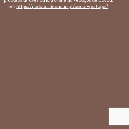
produtos através da loja online da Pedaços de Cacau,
em
https://pedacosdecacau.pt/sweet-portugal/